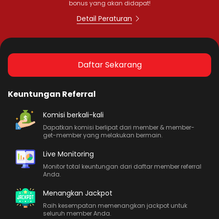
bonus yang akan didapat!
Detail Peraturan
Daftar Sekarang
Keuntungan Referral
Komisi berkali-kali
Dapatkan komisi berlipat dari member & member-
get-member yang melakukan bermain.
Live Monitoring
Monitor total keuntungan dari daftar member referral
Anda.
Menangkan Jackpot
Raih kesempatan memenangkan jackpot untuk
seluruh member Anda.