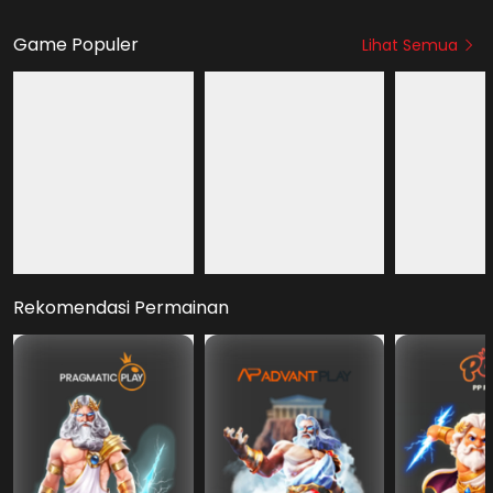
Game Populer
Lihat Semua
HOT
HOT
HOT
NEW
Gates of Olympus POP
Mahjong Roar
Fury of Anubis
Rekomendasi Permainan