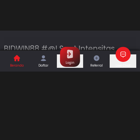
BIDWIN88 #@! Saat Intensitas
Permainan Meningkat, Arah
Login
Beranda
Daftar
Referral
Live Chat
Momentum Tak Terbaca
Selengkapnya
Dunia hiburan digital saat ini berkembang jauh lebih cepat
Permainan
dibanding sebelumnya. Pengguna tidak lagi sekadar
mencari platform dengan tampilan menarik, tetapi juga
Togel
Slot
menginginkan pengalaman yang mampu menghadirkan
Casino
Games
ritme permainan aktif, respons sistem yang cepat, serta
suasana yang terus berubah mengikuti dinamika
Sports
Promo
permainan.
BIDWIN88
hadir sebagai platform modern yang
menggabungkan performa tinggi, alur permainan agresif,
Bantuan & Panduan