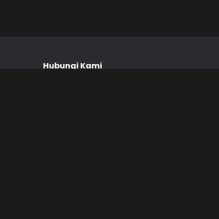
Hubungi Kami
rik. Temukan
dan
Media Sosial
ai menikmati
am tema
Pembayaran
h besar.
Transfer Bank
QRIS
nghibur.
Virtual Account
roulette,