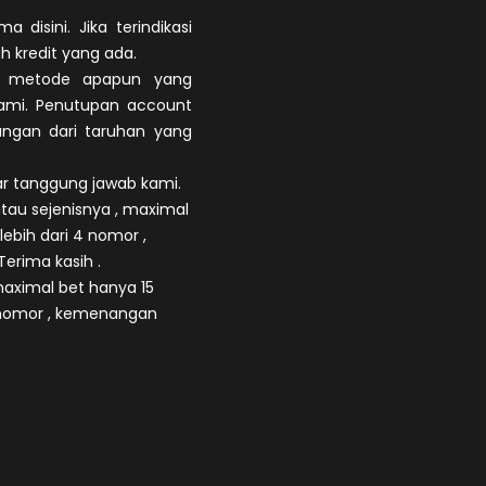
 disini. Jika terindikasi
 kredit yang ada.
au metode apapun yang
kami. Penutupan account
ngan dari taruhan yang
ar tanggung jawab kami.
au sejenisnya , maximal
bih dari 4 nomor ,
erima kasih .
maximal bet hanya 15
 nomor , kemenangan