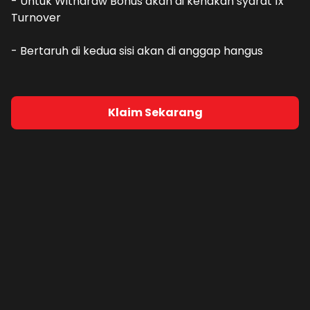
- Untuk Withdraw Bonus akan di kenakan syarat 1x
Turnover
- Bertaruh di kedua sisi akan di anggap hangus
Klaim Sekarang