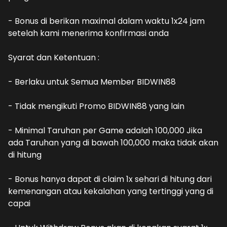
- Bonus di berikan maximal dalam waktu 1x24 jam
setelah kami menerima konfirmasi anda
Syarat dan Ketentuan :
- Berlaku untuk Semua Member BIDWIN88
- Tidak mengikuti Promo BIDWIN88 yang lain
- Minimal Taruhan per Game adalah 100,000 Jika
ada Taruhan yang di bawah 100,000 maka tidak akan
di hitung
- Bonus hanya dapat di claim 1x sehari di hitung dari
kemenangan atau kekalahan yang tertinggi yang di
capai