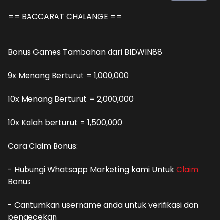
== BACCARAT CHALANGE ==
Bonus Games Tambahan dari BIDWIN88
9x Menang Berturut = 1,000,000
10x Menang Berturut = 2,000,000
10x Kalah berturut = 1,500,000
Cara Claim Bonus:
- Hubungi Whatsapp Marketing kami Untuk
Claim
Bonus
- Cantumkan username anda untuk verifikasi dan
pengecekan